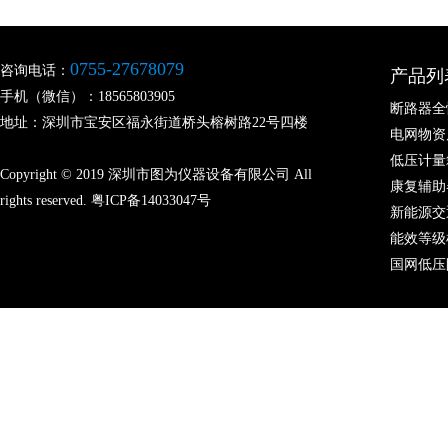
0755-27678079
咨询电话：
产品列
手机（微信）：18565803905
断路器全
地址：深圳市宝安区福永街道桥头榕树路22号四楼
电网物资
低压计量
Copyright © 2019 深圳市图为仪器设备有限公司 All
康复辅助
rights reserved.
粤ICP备14033047号
新能源交
能效等级
国网低压