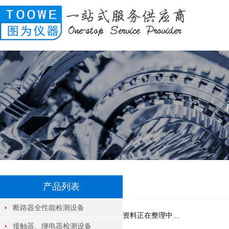
产品列表
断路器全性能检测设备
资料正在整理中...
接触器、继电器检测设备